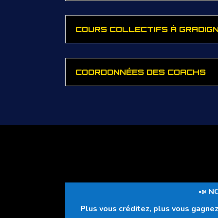
COURS COLLECTIFS À GRADIG
COORDONNÉES DES COACHS
📣
NO
Plus vous créditez, plus vous gagne