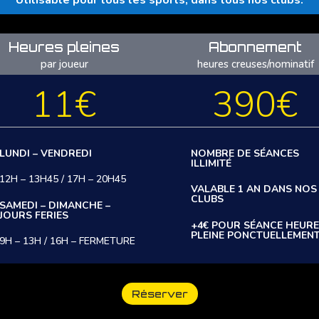
Heures pleines
Abonnement
par joueur
heures creuses/nominatif
11€
390€
LUNDI – VENDREDI
NOMBRE DE SÉANCES
ILLIMITÉ
12H – 13H45 / 17H – 20H45
VALABLE 1 AN DANS NOS
CLUBS
SAMEDI – DIMANCHE –
JOURS FERIES
+4€ POUR SÉANCE HEURE
PLEINE PONCTUELLEMEN
9H – 13H / 16H – FERMETURE
Réserver