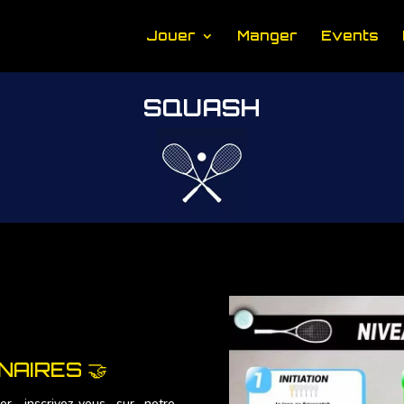
Jouer
Manger
Events
SQUASH
AIRES 🤝
r, inscrivez-vous sur notre