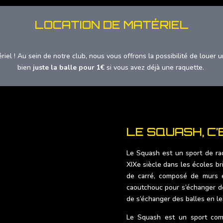
LOCATION DE MATÉRIEL
el ! Au sein de notre club, nous vous offrons la possibilité de louer 
bien
juste la balle pour 1€
si vous avez déjà une raquette.
LE SQUASH, C’
Le Squash est un sport de raq
XIXe siècle dans les écoles br
de carré, composé de murs et
caoutchouc pour s’échanger de
de s’échanger des balles en le
Le Squash est un sport comp