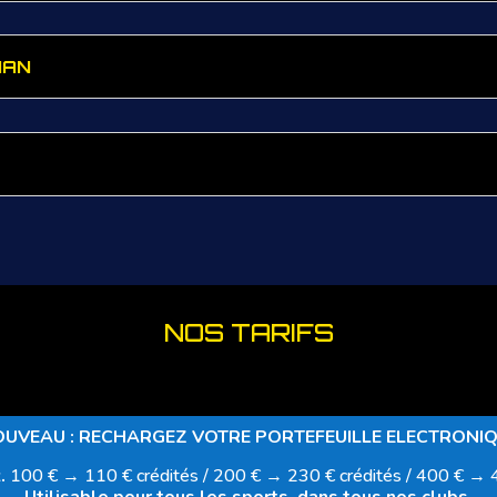
NAN
NOS TARIFS
UVEAU : RECHARGEZ VOTRE PORTEFEUILLE ELECTRONI
z.
100 € → 110 € crédités / 200 € → 230 € crédités / 400 € → 4
Utilisable pour tous les sports, dans tous nos clubs.