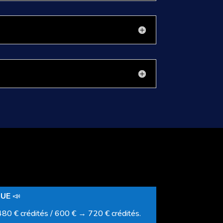
QUE
📣
80 € crédités / 600 € → 720 € crédités.