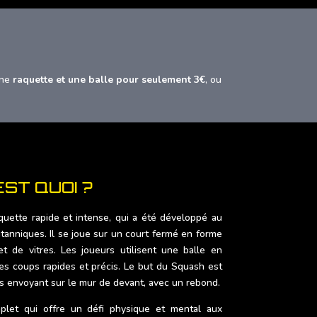
une
raquette et une balle pour seulement 3€
, ou
EST QUOI ?
uette rapide et intense, qui a été développé au
itanniques. Il se joue sur un court fermé en forme
 de vitres. Les joueurs utilisent une balle en
s coups rapides et précis. Le but du Squash est
s envoyant sur le mur de devant, avec un rebond.
let qui offre un défi physique et mental aux