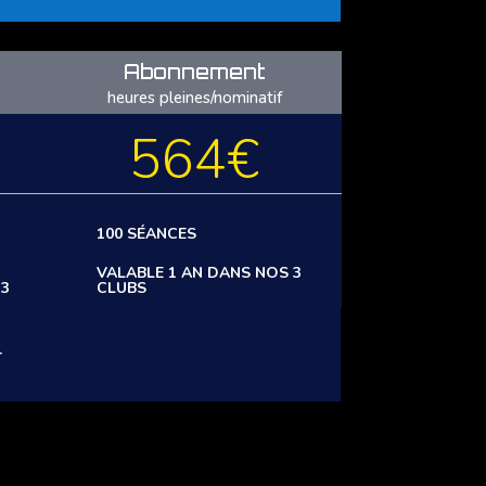
Abonnement
heures pleines/nominatif
564€
100 SÉANCES
VALABLE 1 AN DANS NOS 3
 3
CLUBS
T